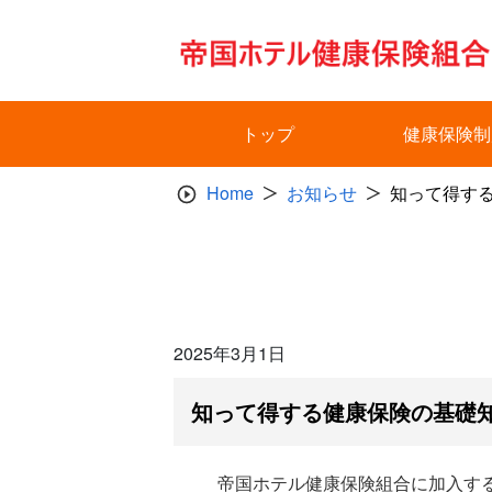
Skip
to
content
トップ
健康保険制
Home
お知らせ
知って得する
2025年3月1日
知って得する健康保険の基礎知
帝国ホテル健康保険組合に加入す